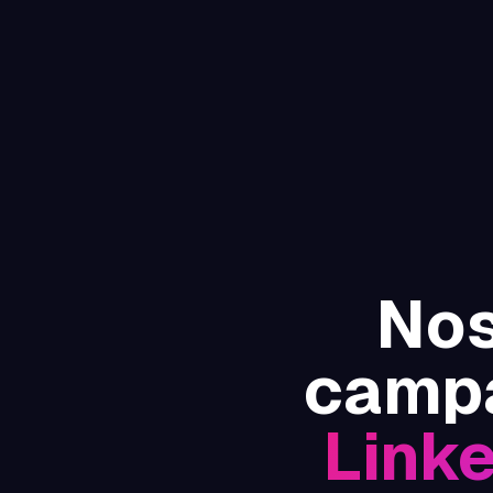
Nos
campa
Link