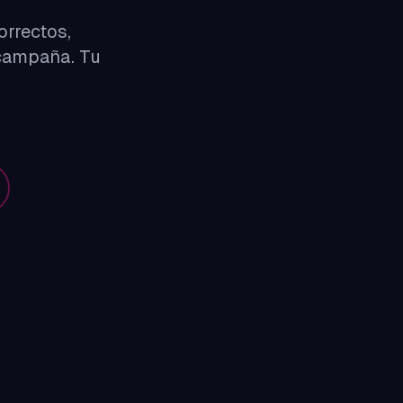
orrectos,
 campaña. Tu